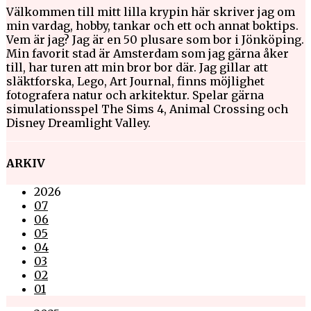
Välkommen till mitt lilla krypin här skriver jag om
min vardag, hobby, tankar och ett och annat boktips.
Vem är jag? Jag är en 50 plusare som bor i Jönköping.
Min favorit stad är Amsterdam som jag gärna åker
till, har turen att min bror bor där. Jag gillar att
släktforska, Lego, Art Journal, finns möjlighet
fotografera natur och arkitektur. Spelar gärna
simulationsspel The Sims 4, Animal Crossing och
Disney Dreamlight Valley.
ARKIV
2026
07
06
05
04
03
02
01