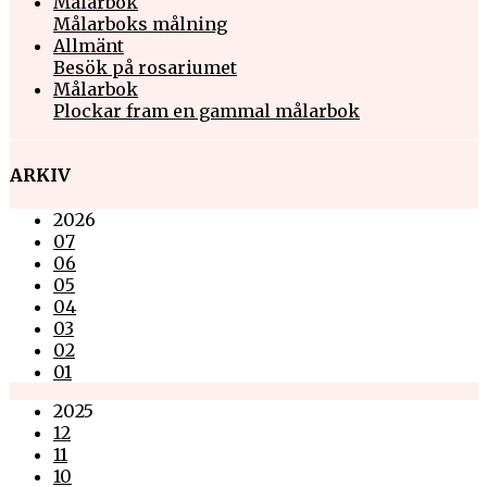
Målarbok
Målarboks målning
Allmänt
Besök på rosariumet
Målarbok
Plockar fram en gammal målarbok
ARKIV
2026
07
06
05
04
03
02
01
2025
12
11
10