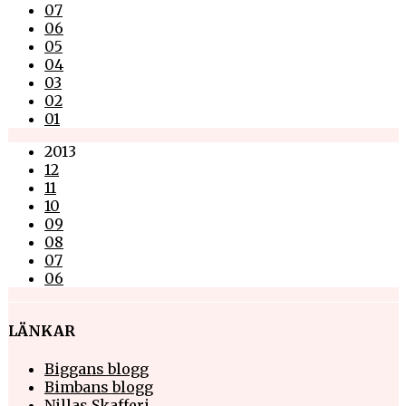
07
06
05
04
03
02
01
2013
12
11
10
09
08
07
06
LÄNKAR
Biggans blogg
Bimbans blogg
Nillas Skafferi