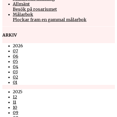
Allmänt
Besök på rosariumet
Målarbok
Plockar fram en gammal målarbok
ARKIV
2026
07
06
05
04
03
02
01
2025
12
11
10
09