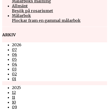
Målarboks målning
Allmänt
Besök på rosariumet
Målarbok
Plockar fram en gammal målarbok
ARKIV
2026
07
06
05
04
03
02
01
2025
12
11
10
09