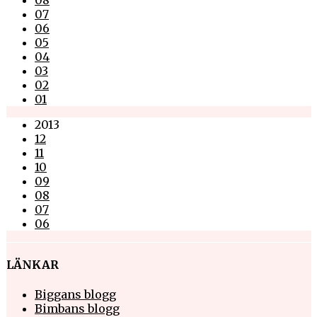
07
06
05
04
03
02
01
2013
12
11
10
09
08
07
06
LÄNKAR
Biggans blogg
Bimbans blogg