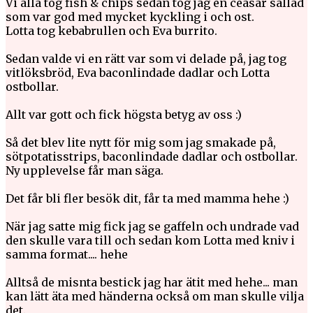
Vi alla tog fish & chips sedan tog jag en ceasar sallad
som var god med mycket kyckling i och ost.
Lotta tog kebabrullen och Eva burrito.
Sedan valde vi en rätt var som vi delade på, jag tog
vitlöksbröd, Eva baconlindade dadlar och Lotta
ostbollar.
Allt var gott och fick högsta betyg av oss :)
Så det blev lite nytt för mig som jag smakade på,
sötpotatisstrips, baconlindade dadlar och ostbollar.
Ny upplevelse får man säga.
Det får bli fler besök dit, får ta med mamma hehe :)
När jag satte mig fick jag se gaffeln och undrade vad
den skulle vara till och sedan kom Lotta med kniv i
samma format.... hehe
Alltså de misnta bestick jag har ätit med hehe... man
kan lätt äta med händerna också om man skulle vilja
det.