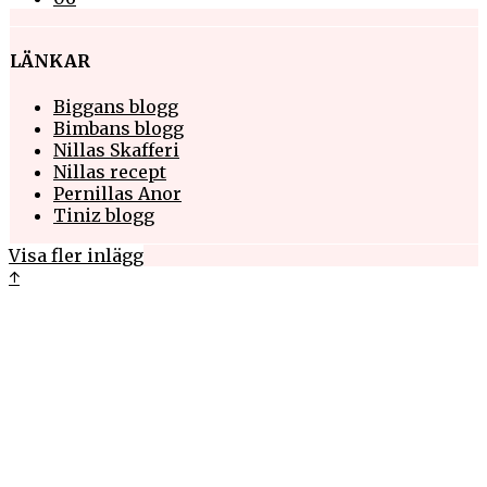
LÄNKAR
Biggans blogg
Bimbans blogg
Nillas Skafferi
Nillas recept
Pernillas Anor
Tiniz blogg
Visa fler inlägg
↑