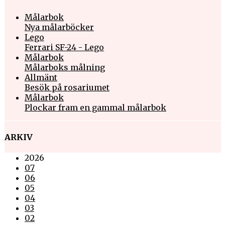
Målarbok
Nya målarböcker
Lego
Ferrari SF-24 - Lego
Målarbok
Målarboks målning
Allmänt
Besök på rosariumet
Målarbok
Plockar fram en gammal målarbok
ARKIV
2026
07
06
05
04
03
02