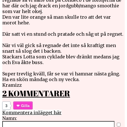
regnade så vi satte oss på Condeco i de fotöljerna de
har där och jag drack en jordgubb/mango smoothie
som var helt okej.
Den var lite orange så man skulle tro att det var
morot hehe.
Där satt vi en stund och pratade och såg ut på regnet.
När vi väl gick så regnade det inte så kraftigt men
snart så slog det i backen.
Stackars Lotta som cyklade blev dränkt medans jag
och Eva åkte buss.
Super trevlig kväll, får se var vi hamnar nästa gång.
Ha en skön måndag och ny vecka.
Kramizz
2 KOMMENTARER
3
Gilla
Kommentera inlägget här
Namn: