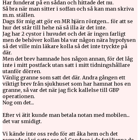
Har funderat på en sådan och hittade det nu.
Så bra när man sitter i soffan och så kan man skriva
m.m. ställen.
Dags för mig att gör en MR hjärn röntgen... för att se
hur det står till hehe nä så illa är det inte.
Jag har 2 cystor i huvudet och det är ingen farligt
men de behöver kollas bla var någon nära hypofysen
så det ville min läkare kolla så det inte tryckte på
där.
Men det brev hamnade hos någon annan, för det låg
inte i mitt postfack utan satt i mitt tidningshållare
utanför dörren.
Vänlig granne som satt det där. Andra gången ett
viktigt brev från sjukhuset som har hamnat hos en
granne, så var det när jag fick kallelse till GBP
operationen.
Nog om det...
Efter vi ätit kunde man betala notan med mobilen...
det var smidigt.
Vi kände inte oss redo för att åka hem och det