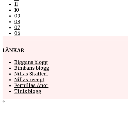
11
10
09
08
07
06
LÄNKAR
Biggans blogg
Bimbans blogg
Nillas Skafferi
Nillas recept
Pernillas Anor
Tiniz blogg
↑