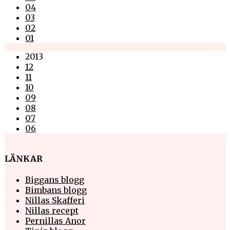
04
03
02
01
2013
12
11
10
09
08
07
06
LÄNKAR
Biggans blogg
Bimbans blogg
Nillas Skafferi
Nillas recept
Pernillas Anor