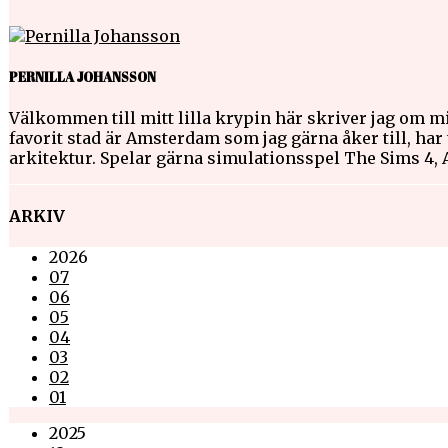
PERNILLA JOHANSSON
Välkommen till mitt lilla krypin här skriver jag om mi
favorit stad är Amsterdam som jag gärna åker till, har t
arkitektur. Spelar gärna simulationsspel The Sims 4,
ARKIV
2026
07
06
05
04
03
02
01
2025